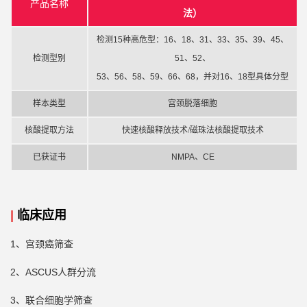
产品名称
法）
检测
15种高危型：16、18、31、33、35、39、45、
检测型别
51、52、
53、56、58、59、66、68，并对16、18型具体分型
样本类型
宫颈脱落细胞
核酸提取方法
快速核酸释放技术/磁珠法核酸提取技术
已获证书
NMPA、CE
|
临床应用
1、宫颈癌筛查
2、ASCUS人群分流
3、联合细胞学筛查