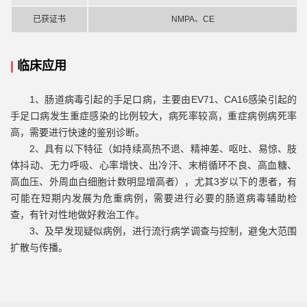
已获证书
NMPA、C
E
|
临床应用
1、
肠道病毒引起的手足口病，主要由
EV71
、
CA16
感染引起的
手足口病发生重症感染的比例较大，病死率较高，重症病例病死率
高，需要进行快速的鉴别诊断。
2、具有以下特征（如持续高热不退、精神差、呕吐、易惊、肢
体抖动、无力呼吸、心率增快、出冷汗、末梢循环不良、高血糖、
高血压、外周血白细胞计数明显增高者），尤其3岁以下的患者，有
可能在短期内发展为危重病例，需要进行必要的肠道病毒辅助检
查，有针对性地做好救治工作。
3、及早发现疑似病例，进行流行病学调查与控制，避免大范围
扩散与传播。