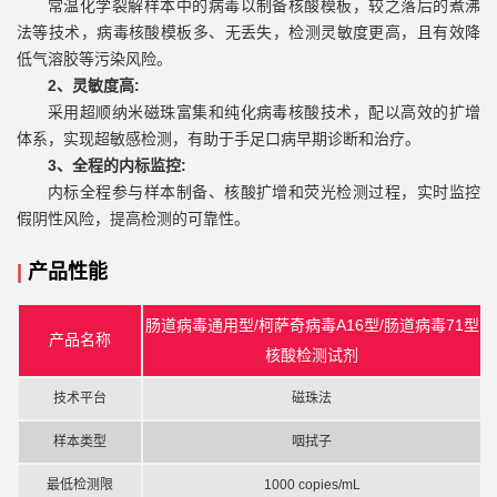
常温化学裂解样本中的病毒以制备核酸模板，较之落后的煮沸
法等技术，病毒核酸模板多、无丢失，检测灵敏度更高，且有效降
低气溶胶等污染风险。
2、灵敏度高:
采用超顺纳米磁珠富集和纯化病毒核酸技术，配以高效的扩增
体系，实现超敏感检测，有助于手足口病早期诊断和治疗。
3、全程的内标监控:
内标全程参与样本制备、核酸扩增和荧光检测过程，实时监控
假阴性风险，提高检测的可靠性。
|
产品性能
肠道病毒通用型/柯萨奇病毒A16型/肠道病毒71型
产品名称
核酸检测试剂
技术平台
磁珠法
样本类型
咽拭子
最低检测限
1000 copies/mL