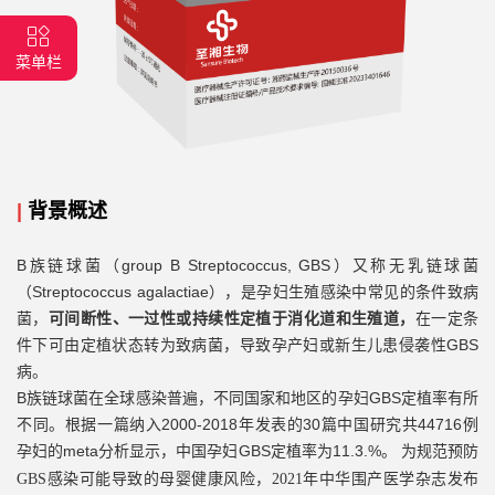
菜单栏
|
背景概述
B族链球菌（group B Streptococcus, GBS）又称无乳链球菌
（Streptococcus agalactiae），是孕妇生殖感染中常见的条件致病
菌，
可间断性、一过性或持续性定植于消化道和生殖道
，
在一定条
件下可由定植状态转为致病菌，导致孕产妇或新生儿患侵袭性
GBS
病。
B族链球菌在全球感染普遍，不同国家和地区的孕妇GBS定植率有所
不同。根据一篇纳入2000-2018年发表的30篇中国研究共44716例
孕妇的meta分析显示，中国孕妇GBS定植率为11.3.%
。
为规范预防
GBS感染可能导致的母婴健康风险，2021年中华围产医学杂志发布