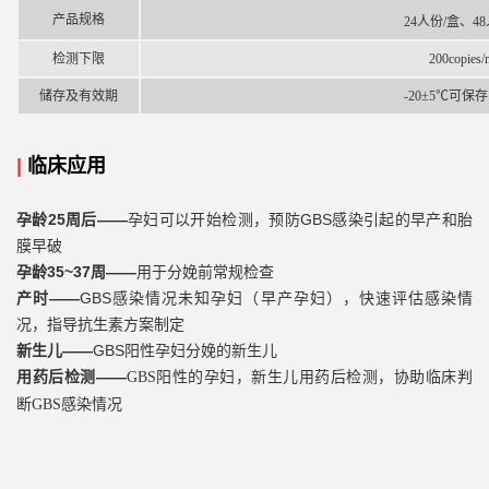
产品规格
24人份/盒、4
检测下限
200copies
储存及有效期
-20±5℃可保
|
临床应用
孕龄25周后——
孕妇可以开始检测，预防GBS感染引起的早产和胎
膜早破
孕龄35~37周——
用于分娩前常规检查
产时——
GBS感染情况未知孕妇（早产孕妇），快速评估感染情
况，指导抗生素方案制定
新生儿——
GBS阳性孕妇分娩的新生儿
——
用药后检测
GBS阳性的孕妇，新生儿用药后检测，协助临床判
断GBS感染情况