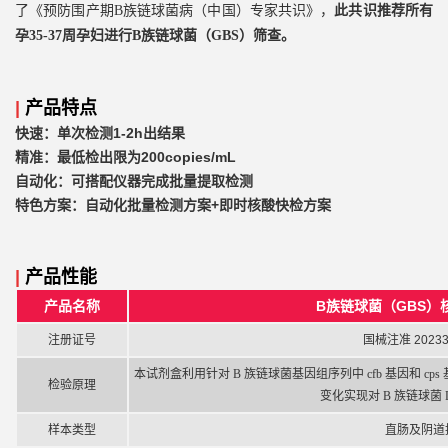
了《预防围产期B族链球菌病（中国）专家共识》，
此共识推荐所有
孕35-37周孕妇进行B族链球菌（GBS）筛查。
|
产品特点
快速：单次检测1-2h出结果
精准：最低检出限为200copies/mL
自动化：可搭配仪器完成批量提取检测
特色方案：自动化批量检测方案+即时核酸快检方案
|
产品性能
产品名称
B族链球菌（GBS）
注册证号
国械注准 20233
本试剂盒利用针对
B 族链球菌基因组序列中 cfb 基因和 
检验原理
变化实现对 B 族链球菌 
样本类型
直肠及阴道