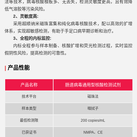
法等技术，病毒核酸模板多、无丢失，检测灵敏度更高，且有效降
低气溶胶等污染风险。
2、灵敏度高:
采用超顺纳米磁珠富集和纯化病毒核酸技术，配以高效的扩增
体系，实现超敏感检测，有助于手足口病早期诊断和治疗。
3、全程的内标监控:
内标全程参与样本制备、核酸扩增和荧光检测过程，实时监控
假阴性风险，提高检测的可靠性。
|
产品性能
产品名称
肠道病毒通用型核酸检测试剂
技术平台
磁珠法
样本类型
咽拭子
最低检测限
200 copies/mL
已获证书
NMPA、CE