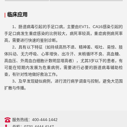
|
临床应用
1、
肠道病毒引起的手足口病，主要由
EV71
、
CA16
感染引起的
手足口病发生重症感染的比例较大，病死率较高，重症病例病死率
高，需要进行快速的鉴别诊断。
2、具有以下特征（如持续高热不退、精神差、呕吐、易惊、肢
体抖动、无力呼吸、心率增快、出冷汗、末梢循环不良、高血糖、
高血压、外周血白细胞计数明显增高者），尤其3岁以下的患者，有
可能在短期内发展为危重病例，需要进行必要的肠道病毒辅助检
查，有针对性地做好救治工作。
3、及早发现疑似病例，进行流行病学调查与控制，避免大范围
扩散与传播。
服务热线：400-444-1442
总机：0731-4444 4147