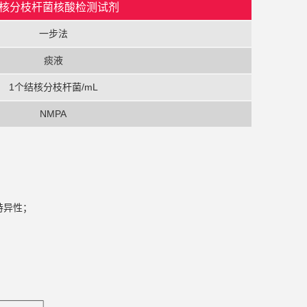
核分枝杆菌核酸检测试剂
一步法
痰液
1个结核分枝杆菌/mL
NMPA
特异性；