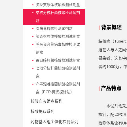
肺炎支原体核酸检测试剂盒
结核分枝杆菌核酸检测试剂
盒
|
背景概述
腺病毒核酸检测试剂盒
肺炎衣原体核酸检测试剂盒
结核病（Tuberc
呼吸道合胞病毒核酸检测试
道在人与人之间
剂盒
感染者，这其中的
百日咳杆菌核酸检测试剂盒
者约1000万
七项分枝杆菌核酸检测试剂
盒
产毒艰难梭菌核酸检测试剂
|
产品特点
盒（PCR-荧光探针法）
核酸血液筛查系列
本试剂盒采
核酸提取系列
探针，配以PC
药物基因组个体化检测系列
检测体系含有U