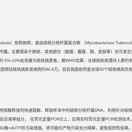
ulosis）俗称肺痨，是由结核分枝杆菌复合群 （Mycobacterium Tuber
传播。主要感染于肺部，其他部位（脑膜、腹膜、肠、皮肤等）也可发生
 5%-10%会发展为结核病患者。据WHO估算，全球结核病潜伏人群约有
，中国预估结核病新发病例约86.6万。目前我国依然是全球30个结核病高
用核酸释放剂快速裂解、释放样本中的结核分枝杆菌DNA，利用针对结
R反应液等组分， 在荧光定量PCR仪上，应用实时荧光定量PCR检测技术
NG酶+dUTP防污染措施，将可能的产物污染充分降解，避免假阳性结果