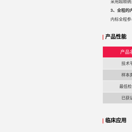
采用超顺纳
3、全程的
内标全程参
|
产品性能
产品
技术
样本
最低检
已获
|
临床应用