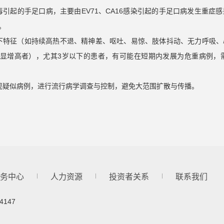
毒引起的手足口病，主要由
EV71
、
CA16
感染引起的手足口病发生重症感
。
下特征（如持续高热不退、精神差、呕吐、易惊、肢体抖动、无力呼吸
显增高者），尤其3岁以下的患者，有可能在短期内发展为危重病例，
现疑似病例，进行流行病学调查与控制，避免大范围扩散与传播。
务中心
人力资源
投资者关系
联系我们
4147