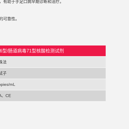
，有助于手足口病早期诊断和治疗。
的可靠性。
6型/肠道病毒71型核酸检测试剂
珠法
拭子
opies/mL
A、C
E