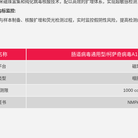
米磁珠富集和纯化病毒核酸技术，配以高效的扩增体系，实现超敏感检测
内标监控:
与样本制备、核酸扩增和荧光检测过程，实时监控假阴性风险，提高检测
名称
肠道病毒通用型/柯萨奇病毒A1
平台
磁
类型
咽
测限
1000 c
证书
NMP