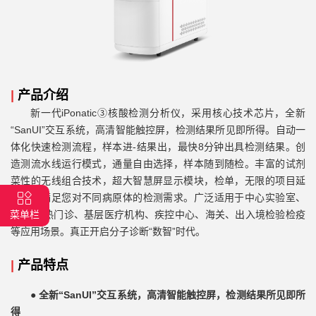
|
产品介绍
新一代iPonatic③核酸检测分析仪，采用核心技术芯片，全新
“SanUI”交互系统，高清智能触控屏，检测结果所见即所得。自动一
体化快速检测流程，样本进-结果出，最快8分钟出具检测结果。创
造测流水线运行模式，通量自由选择，样本随到随检。丰富的试剂
菜性的无线组合技术，超大智慧屏显示模块，检单，无限的项目延
展性，满足您对不同病原体的检测需求。广泛适用于中心实验室、
急诊/发热门诊、基层医疗机构、疾控中心、海关、出入境检验检疫
菜单栏
等应用场景。真正开启分子诊断“数智”时代。
|
产品特点
●
全新“SanUI”交互系统，高清智能触控屏，检测结果所见即所
得