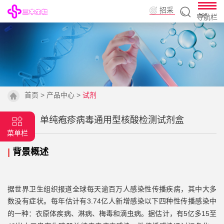
招采
导航栏
平台
首页
>
产品中心
>
试剂
单纯疱疹病毒通用型核酸检测试剂盒
菜单栏
|
背景概述
据世界卫生组织报道全球每天逾百万人感染性传播疾病，其中大多
数没有症状。
3.74亿人新增感染以下四种性传播感染中
每年估计有
的一种：衣原体疾病
5亿多15至
、淋病、梅毒和滴虫病。据估计，有