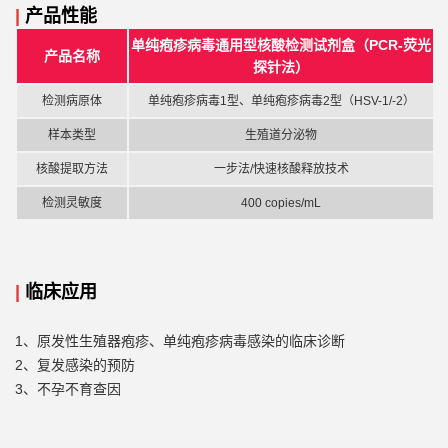
|
产品性能
单纯疱疹病毒通用型核酸检测试剂盒（
PCR-荧光
产品名称
探针法）
检测
病原体
单纯疱疹病毒
1型、单纯疱疹病毒2型（HSV-1/-2）
样本类型
生殖道分泌物
核酸提取方法
一步法
/
快速核酸释放技术
检测灵敏度
4
00
copies/mL
|
临床应用
1、原发性生殖器疱疹、单纯疱疹病毒感染的临床诊断
2、复发感染的预防
3、不孕不育查因