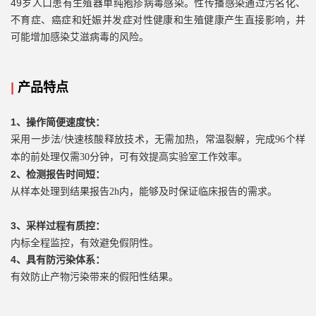
49岁人口患有生殖器单纯疱疹病毒感染。性传播感染通过污名化、
不育症、癌症和妊娠并发症对性健康和生殖健康产生直接影响，并
可能增加感染艾滋病毒的风险。
|
产品特点
1、操作简便速度快：
采用一步法
/快速核酸释放技术，无需加热，常温裂解，完成96个样
本的前处理仅需30分钟，可有效提高实验室工作效率。
2、检测报告时间短：
从样本处理到结果报告
2h内，能够及时保证临床报告的需求。
3、采样过程有质控：
内标全程监控，有效避免假阴性。
4
、具有
防污染体系：
有效防止产物污染带来的假阳性结果。